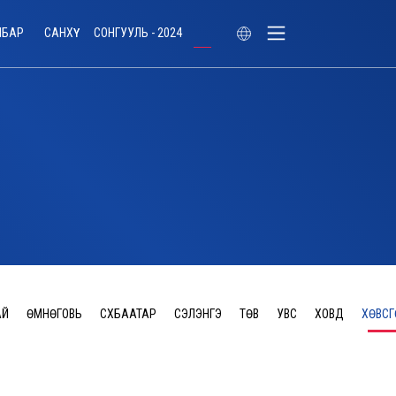
ЛБАР
САНХҮҮ
СОНГУУЛЬ - 2024
АЙ
ӨМНӨГОВЬ
СҮХБААТАР
СЭЛЭНГЭ
ТӨВ
УВС
ХОВД
ХӨВСГ