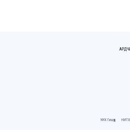
АРДЧ
УИХ Гишүүд
НИТХ