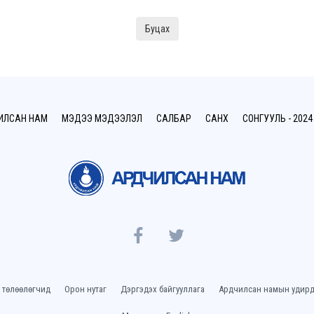
Буцах
ИЛСАН НАМ
МЭДЭЭ МЭДЭЭЛЭЛ
САЛБАР
САНХҮҮ
СОНГУУЛЬ - 2024
 төлөөлөгчид
Орон нутаг
Дэргэдэх байгууллага
Ардчилсан намын удирд