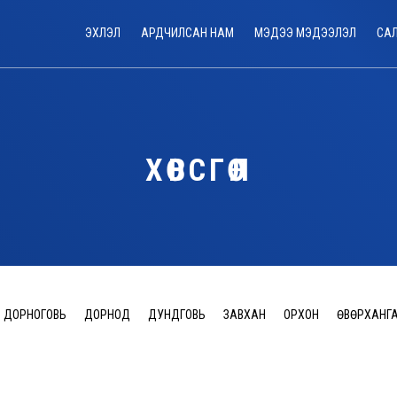
ЭХЛЭЛ
АРДЧИЛСАН НАМ
МЭДЭЭ МЭДЭЭЛЭЛ
СА
ХӨВСГӨЛ
ДОРНОГОВЬ
ДОРНОД
ДУНДГОВЬ
ЗАВХАН
ОРХОН
ӨВӨРХАНГ