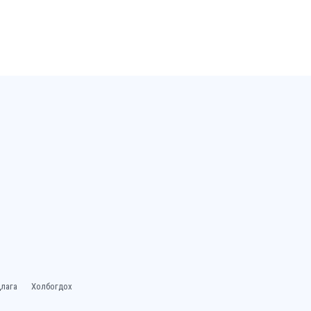
лага
Холбогдох