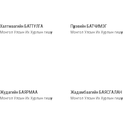
Халтмаагийн БАТТУЛГА
Пүрэвийн БАТЧИМЭГ
Монгол Улсын Их Хурлын гишүүн
Монгол Улсын Их Хурлын гишүүн
Жудагийн БАЯРМАА
Жадамбаагийн БАЯСГАЛАН
Монгол Улсын Их Хурлын гишүүн
Монгол Улсын Их Хурлын гишүүн