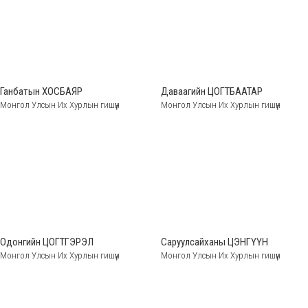
Ганбатын ХОСБАЯР
Даваагийн ЦОГТБААТАР
Монгол Улсын Их Хурлын гишүүн
Монгол Улсын Их Хурлын гишүүн
Одонгийн ЦОГТГЭРЭЛ
Саруулсайханы ЦЭНГҮҮН
Монгол Улсын Их Хурлын гишүүн
Монгол Улсын Их Хурлын гишүүн