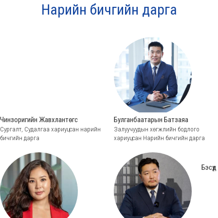
Нарийн бичгийн дарга
Чинзоригийн Жавхлантөгс
Булганбаатарын Батзаяа
Сургалт, Судалгаа хариуцсан нарийн
Залуучуудын хөгжлийн бодлого
бичгийн дарга
хариуцсан Нарийн бичгийн дарга
Бэсүд