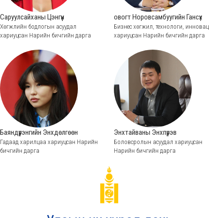
Саруулсайханы Цэнгүүн
овогт Норовсамбуугийн Гансүх
Хөгжлийн бодлогын асуудал
Бизнес хөгжил, технологи, инновац
хариуцсан Нарийн бичгийн дарга
хариуцсан Нарийн бичгийн дарга
Баяндүүрэнгийн Энхдөлгөөн
Энхтайваны Энхпүрэв
Гадаад харилцаа хариуцсан Нарийн
Боловсролын асуудал хариуцсан
бичгийн дарга
Нарийн бичгийн дарга