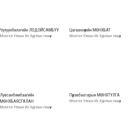
Чулуунбилэгийн ЛОДОЙСАМБУУ
Цагаанхүүгийн МӨНХБАТ
Монгол Улсын Их Хурлын гишүүн
Монгол Улсын Их Хурлын гишүүн
Лувсанбямбаагийн
Пүрэвбаатарын МӨНХТУЛГА
МӨНХБАЯСГАЛАН
Монгол Улсын Их Хурлын гишүүн
Монгол Улсын Их Хурлын гишүүн