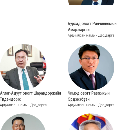
Бурхад овогт Ринчиннямын
Амаржаргал
Ардчилсан намын Дэд дарга
Аглаг-Адуут овогт Шаравдоржийн
Чимэд овогт Равжихын
Түвдэндорж
Эрдэнэбүрэн
Ардчилсан намын Дэд дарга
Ардчилсан намын Дэд дарга