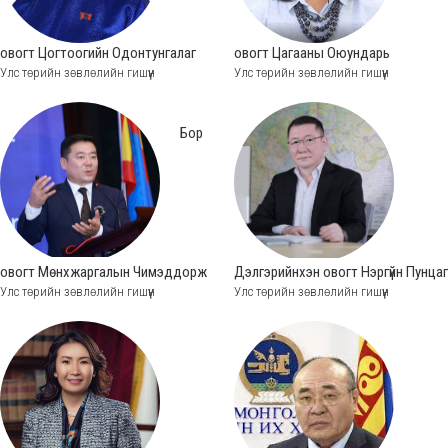
овогт Цогтоогийн Одонтунгалаг
овогт Цагааны Оюундарь
Улс төрийн зөвлөлийн гишүүн
Улс төрийн зөвлөлийн гишүүн
Бор
овогт Мөнхжаргалын Чимэддорж
Дэлгэрийнхэн овогт Нэргүйн Пунцаг
Улс төрийн зөвлөлийн гишүүн
Улс төрийн зөвлөлийн гишүүн