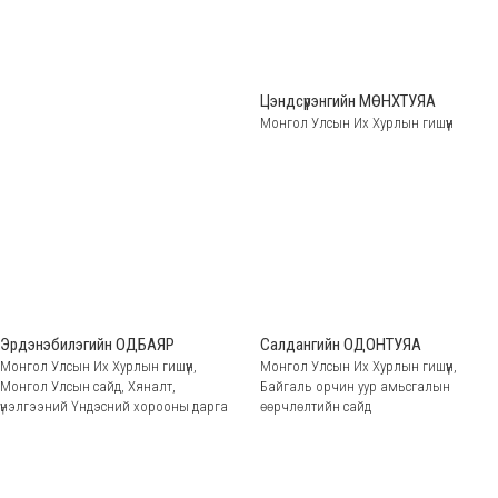
Цэндсүрэнгийн МӨНХТУЯА
Монгол Улсын Их Хурлын гишүүн
Эрдэнэбилэгийн ОДБАЯР
Салдангийн ОДОНТУЯА
Монгол Улсын Их Хурлын гишүүн,
Монгол Улсын Их Хурлын гишүүн,
Монгол Улсын сайд, Хяналт,
Байгаль орчин уур амьсгалын
үнэлгээний Үндэсний хорооны дарга
өөрчлөлтийн сайд