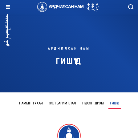
АРДЧИЛСАН НАМ
ГИШҮҮД
НАМЫН ТУХАЙ
ҮЗЭЛ БАРИМТЛАЛ
ҮНДСЭН ДҮРЭМ
ГИШҮҮД