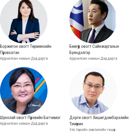
Боржигон овогт Төрмөнхийн
Бөөгүүд овогт Сайнжаргалын
Пүрэвхатан
Буяндэлгэр
Ардчилсан намын Дэд дарга
Ардчилсан намын Дэд дарга
Шунхлай овогт Пүрэвийн Батчимэг
Дорги овогт Хишигдэмбэрэлийн
Ардчилсан намын Дэд дарга
Тэмүүжин
Улс төрийн зөвлөлийн гишүүн