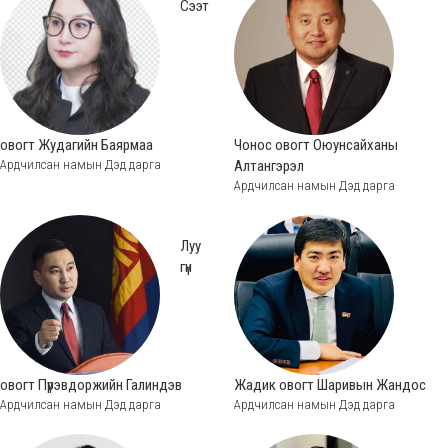
Сээт
овогт Жудагийн Баярмаа
Чонос овогт Оюунсайханы
Ардчилсан намын Дэд дарга
Алтангэрэл
Ардчилсан намын Дэд дарга
Луу
гүн
овогт Пүрэвдоржийн Галиндэв
Жадик овогт Шаривын Жандос
Ардчилсан намын Дэд дарга
Ардчилсан намын Дэд дарга