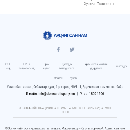
Хурлын Төлөөлөгч
УИХ
НИТХ
Орон
Дэргэдэх
Ардчилсан намын
Холбогдох
Гишүүд
төлөөлөгчид
нутаг
байгууллага
удирдлага
Монгол
English
Улаанбаатар хот, Сүхбаатар дүүрэг, 1-р хороо, ЧӨЧ - 1, Ардчилсан намын төв байр
И-мэйл: info@democraticparty.mn
Утас: 1800-1206
ЭНЭХҮҮ ВЭБ САЙТ НЬ АРДЧИЛСАН НАМЫН АЛБАН ЁСНЫ ЦАХИМ ХУУДАC МӨН
БОЛНО.
© Зохиогчийн эрх хуулиар хамгаалагдсан. Мэдээлэл хуулбарлах хориотой. Ардчилсан нам