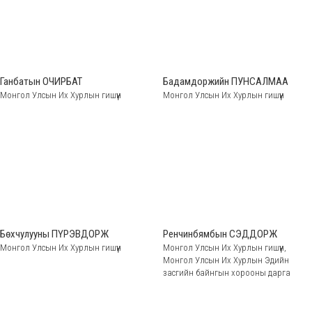
Ганбатын ОЧИРБАТ
Бадамдоржийн ПУНСАЛМАА
Монгол Улсын Их Хурлын гишүүн
Монгол Улсын Их Хурлын гишүүн
Бөхчулууны ПҮРЭВДОРЖ
Ренчинбямбын СЭДДОРЖ
Монгол Улсын Их Хурлын гишүүн
Монгол Улсын Их Хурлын гишүүн,
Монгол Улсын Их Хурлын Эдийн
засгийн байнгын хорооны дарга