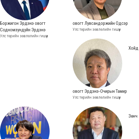
Боржигон Эрдэнэ овогт
овогт Лувсандоржийн Одсэр
Содномзундуйн Эрдэнэ
Улс төрийн зөвлөлийн гишүүн
Улс төрийн зөвлөлийн гишүүн
Хойд
овогт Эрдэнэ-Очирын Тамир
Улс төрийн зөвлөлийн гишүүн
Зөнч