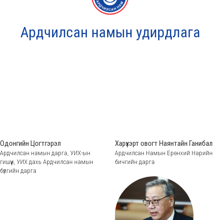
Ардчилсан намын удирдлага
Одонгийн Цогтгэрэл
Харүхэрт овогт Наянтайн Ганибал
Ардчилсан намын дарга, УИХ-ын
Ардчилсан Намын Ерөнхий Нарийн
гишүүн, УИХ дахь Ардчилсан намын
бичгийн дарга
бүлгийн дарга