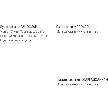
Лувсаннямын ГАНТӨМӨР
Батбаярын ЖАРГАЛАН
Монгол Улсын Тэргүүн шадар сайд
Монгол Улсын Их Хурлын гишүүн
бөгөөд Эдийн засаг, хөгжлийн сайд
Ардчилсан намын дарга
Дамдинсүрэнгийн ЖАРГАЛСАЙХАН
Монгол Улсын Их Хурлын гишүүн