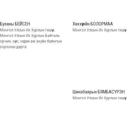
Буланы БЕЙСЕН
Хөххүүгийн БОЛОРМАА
Монгол Улсын Их Хурлын гишүүн,
Монгол Улсын Их Хурлын гишүүн
Монгол Улсын Их Хурлын Байгаль
орчин, хүнс, хөдөө аж ахуйн байнгын
хорооны дарга
Шинэбаярын БЯМБАСҮРЭН
Монгол Улсын Их Хурлын гишүүн