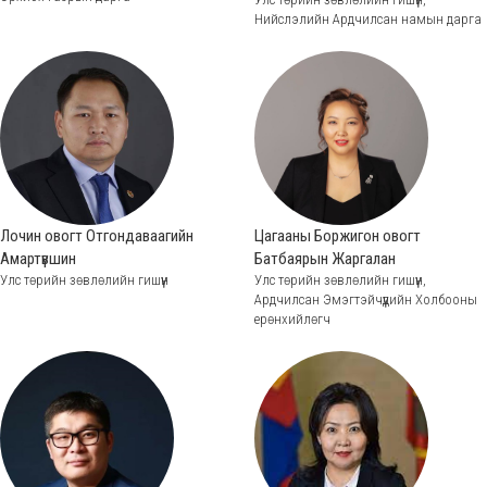
Нийслэлийн Ардчилсан намын дарга
Лочин овогт Отгондаваагийн
Цагааны Боржигон овогт
Амартүвшин
Батбаярын Жаргалан
Улс төрийн зөвлөлийн гишүүн
Улс төрийн зөвлөлийн гишүүн,
Ардчилсан Эмэгтэйчүүдийн Холбооны
ерөнхийлөгч