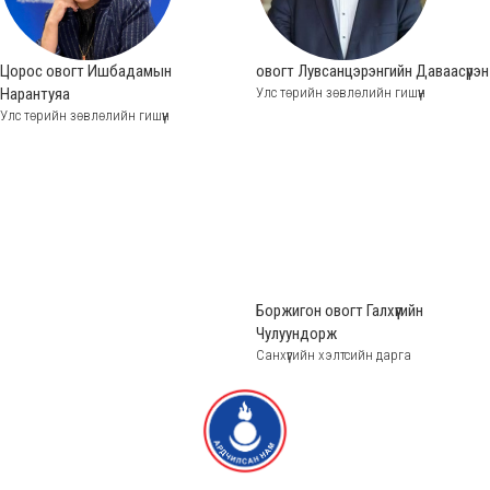
Цорос овогт Ишбадамын
овогт Лувсанцэрэнгийн Даваасүрэн
Нарантуяа
Улс төрийн зөвлөлийн гишүүн
Улс төрийн зөвлөлийн гишүүн
Боржигон овогт Галхүүгийн
Чулуундорж
Санхүүгийн хэлтсийн дарга