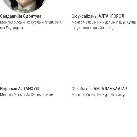
Салдангийн Одонтуяа
Оюунсайханы АЛТАНГЭРЭЛ
Монгол Улсын Их Хурлын гишүүн, УИХ-
Монгол Улсын Их Хурлын гишүүн, Хууль
ын Дэд дарга
зүй, дотоод хэргийн сайд
Норовын АЛТАНХУЯГ
Очирбатын АМГАЛАНБААТАР
Монгол Улсын Их Хурлын гишүүн
Монгол Улсын Их Хурлын гишүүн