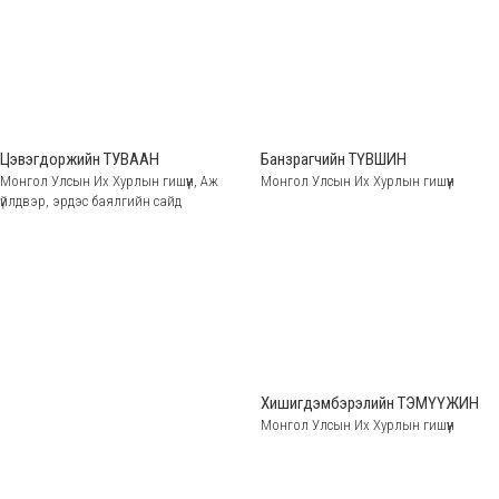
Цэвэгдоржийн ТУВААН
Банзрагчийн ТҮВШИН
Монгол Улсын Их Хурлын гишүүн, Аж
Монгол Улсын Их Хурлын гишүүн
үйлдвэр, эрдэс баялгийн сайд
Хишигдэмбэрэлийн ТЭМҮҮЖИН
Монгол Улсын Их Хурлын гишүүн