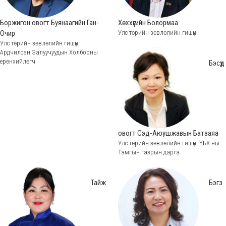
Боржигон овогт Буянаагийн Ган-
Хөххүүгийн Болормаа
Очир
Улс төрийн зөвлөлийн гишүүн
Улс төрийн зөвлөлийн гишүүн,
Ардчилсан Залуучуудын Холбооны
ерөнхийлөгч
Бэсүд
овогт Сэд-Аюушжавын Батзаяа
Улс төрийн зөвлөлийн гишүүн, ҮБХ-ны
Тамгын газрын дарга
Тайж
Бэгз