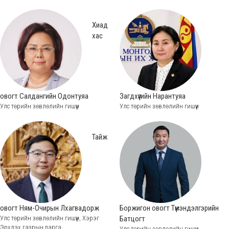
Хиад
хас
овогт Салдангийн Одонтуяа
Загдхүүгийн Нарантуяа
Улс төрийн зөвлөлийн гишүүн
Улс төрийн зөвлөлийн гишүүн
Тайж
овогт Ням-Очирын Лхагвадорж
Боржигон овогт Түмэндэлгэрийн
Улс төрийн зөвлөлийн гишүүн, Хэрэг
Батцогт
Эрхлэх газрын дарга
Улс төрийн зөвлөлийн гишүүн,