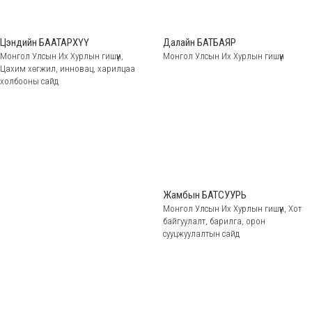
Цэндийн БААТАРХҮҮ
Далайн БАТБАЯР
Монгол Улсын Их Хурлын гишүүн,
Монгол Улсын Их Хурлын гишүүн
Цахим хөгжил, инновац, харилцаа
холбооны сайд
Жамбын БАТСУУРЬ
Монгол Улсын Их Хурлын гишүүн, Хот
байгуулалт, барилга, орон
сууцжуулалтын сайд