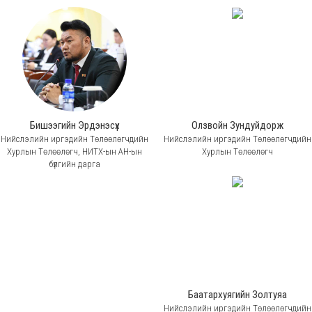
Бишээгийн Эрдэнэсүх
Олзвойн Зундуйдорж
Нийслэлийн иргэдийн Төлөөлөгчдийн
Нийслэлийн иргэдийн Төлөөлөгчдийн
Хурлын Төлөөлөгч, НИТХ-ын АН-ын
Хурлын Төлөөлөгч
бүлгийн дарга
Баатархуягийн Золтуяа
Нийслэлийн иргэдийн Төлөөлөгчдийн