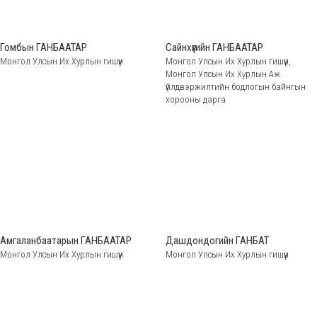
Гомбын ГАНБААТАР
Сайнхүүгийн ГАНБААТАР
Монгол Улсын Их Хурлын гишүүн
Монгол Улсын Их Хурлын гишүүн,
Монгол Улсын Их Хурлын Аж
үйлдвэржилтийн бодлогын байнгын
хорооны дарга
Амгаланбаатарын ГАНБААТАР
Дашдондогийн ГАНБАТ
Монгол Улсын Их Хурлын гишүүн
Монгол Улсын Их Хурлын гишүүн