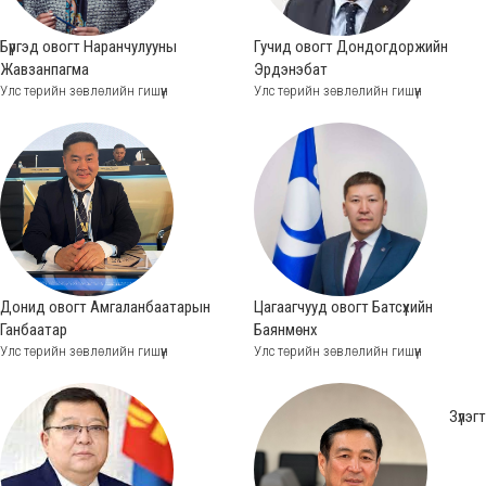
Бүргэд овогт Наранчулууны
Гучид овогт Дондогдоржийн
Жавзанпагма
Эрдэнэбат
Улс төрийн зөвлөлийн гишүүн
Улс төрийн зөвлөлийн гишүүн
Донид овогт Амгаланбаатарын
Цагаагчууд овогт Батсүхийн
Ганбаатар
Баянмөнх
Улс төрийн зөвлөлийн гишүүн
Улс төрийн зөвлөлийн гишүүн
Зүлэгт