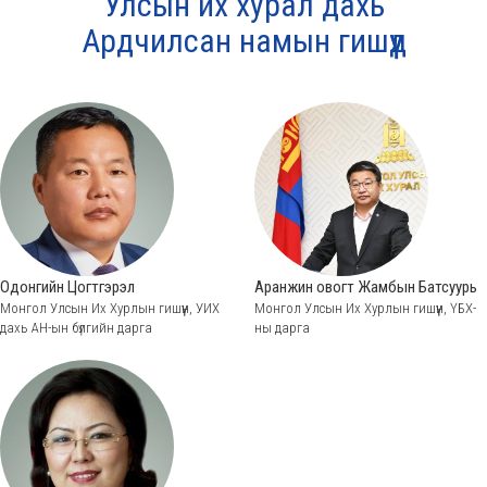
Улсын их хурал дахь
Ардчилсан намын гишүүд
Одонгийн Цогтгэрэл
Аранжин овогт Жамбын Батсуурь
Монгол Улсын Их Хурлын гишүүн, УИХ
Монгол Улсын Их Хурлын гишүүн, ҮБХ-
дахь АН-ын бүлгийн дарга
ны дарга