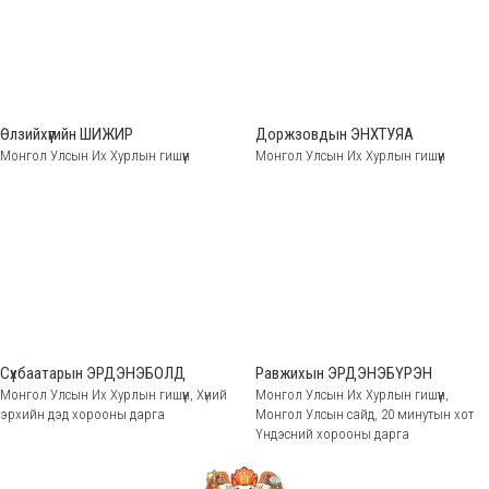
Өлзийхүүгийн ШИЖИР
Доржзовдын ЭНХТУЯА
Монгол Улсын Их Хурлын гишүүн
Монгол Улсын Их Хурлын гишүүн
Сүхбаатарын ЭРДЭНЭБОЛД
Равжихын ЭРДЭНЭБҮРЭН
Монгол Улсын Их Хурлын гишүүн, Хүний
Монгол Улсын Их Хурлын гишүүн,
эрхийн дэд хорооны дарга
Монгол Улсын сайд, 20 минутын хот
Үндэсний хорооны дарга