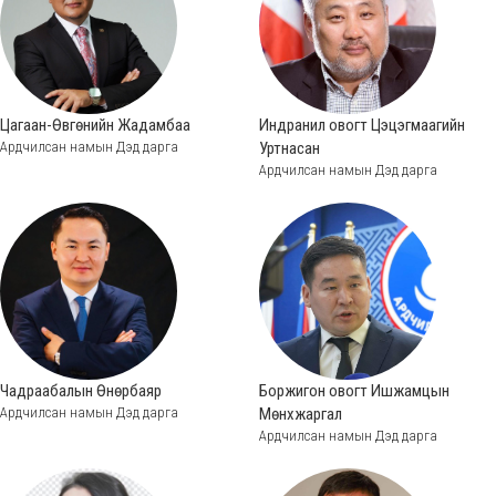
Цагаан-Өвгөнийн Жадамбаа
Индранил овогт Цэцэгмаагийн
Ардчилсан намын Дэд дарга
Уртнасан
Ардчилсан намын Дэд дарга
Чадраабалын Өнөрбаяр
Боржигон овогт Ишжамцын
Ардчилсан намын Дэд дарга
Мөнхжаргал
Ардчилсан намын Дэд дарга