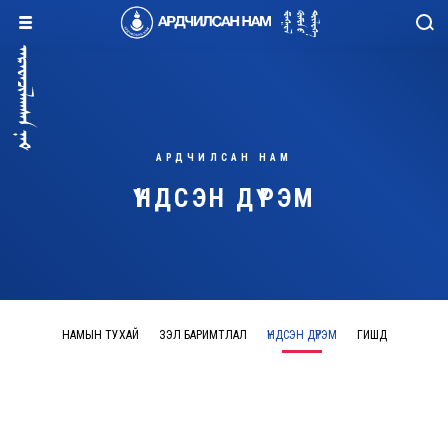
АРДЧИЛСАН НАМ
ҮНДСЭН ДҮРЭМ
НАМЫН ТУХАЙ
ҮЗЭЛ БАРИМТЛАЛ
ҮНДСЭН ДҮРЭМ
ГИШҮҮД