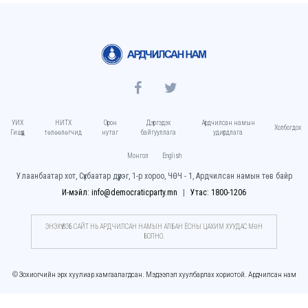
УИХ
НИТХ
Орон
Дэргэдэх
Ардчилсан намын
Холбогдох
Гишүүд
төлөөлөгчид
нутаг
байгууллага
удирдлага
Монгол
English
Улаанбаатар хот, Сүхбаатар дүүрэг, 1-р хороо, ЧӨЧ - 1, Ардчилсан намын төв байр
И-мэйл: info@democraticparty.mn
Утас: 1800-1206
ЭНЭХҮҮ ВЭБ САЙТ НЬ АРДЧИЛСАН НАМЫН АЛБАН ЁСНЫ ЦАХИМ ХУУДАC МӨН
БОЛНО.
© Зохиогчийн эрх хуулиар хамгаалагдсан. Мэдээлэл хуулбарлах хориотой. Ардчилсан нам