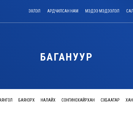
ЭХЛЭЛ
АРДЧИЛСАН НАМ
МЭДЭЭ МЭДЭЭЛЭЛ
СА
БАГАНУУР
АЯНГОЛ
БАЯНЗҮРХ
НАЛАЙХ
СОНГИНОХАЙРХАН
СҮХБААТАР
ХАН