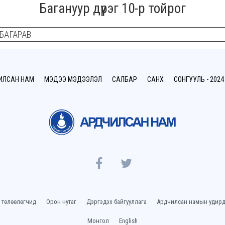
Багануур дүүрэг 10-р тойрог
МБАГАРАВ
ИЛСАН НАМ
МЭДЭЭ МЭДЭЭЛЭЛ
САЛБАР
САНХҮҮ
СОНГУУЛЬ - 2024
 төлөөлөгчид
Орон нутаг
Дэргэдэх байгууллага
Ардчилсан намын удирд
Монгол
English