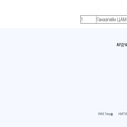
1.
Ганаагийн ЦА
АРДЧ
УИХ Гишүүд
НИТХ