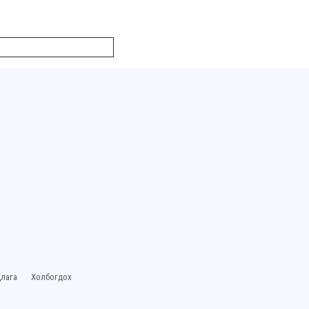
лага
Холбогдох