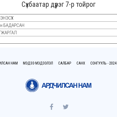
Сүхбаатар дүүрэг 7-р тойрог
ДЭНЭСҮХ
йн БАДАРСАН
АТЖАРГАЛ
ИЛСАН НАМ
МЭДЭЭ МЭДЭЭЛЭЛ
САЛБАР
САНХҮҮ
СОНГУУЛЬ - 2024