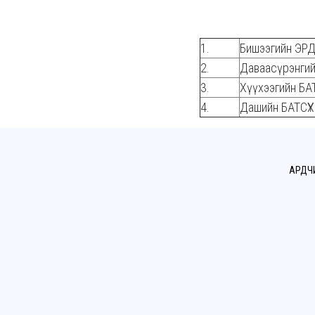
1.
Бишээгийн ЭР
2.
Даваасүрэнги
3.
Хүүхээгийн Б
4.
Дашийн БАТСҮХ
АРДЧ