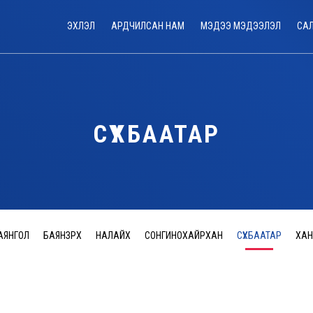
ЭХЛЭЛ
АРДЧИЛСАН НАМ
МЭДЭЭ МЭДЭЭЛЭЛ
СА
СҮХБААТАР
АЯНГОЛ
БАЯНЗҮРХ
НАЛАЙХ
СОНГИНОХАЙРХАН
СҮХБААТАР
ХАН