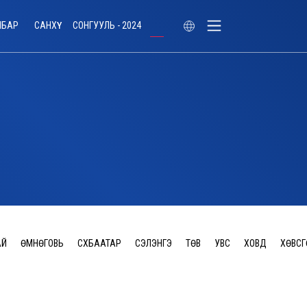
ЛБАР
САНХҮҮ
СОНГУУЛЬ - 2024
АЙ
ӨМНӨГОВЬ
СҮХБААТАР
СЭЛЭНГЭ
ТӨВ
УВС
ХОВД
ХӨВСГ