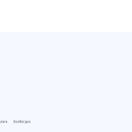
лага
Холбогдох