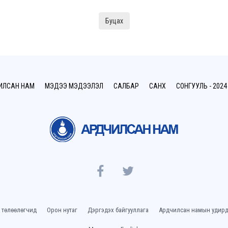
Буцах
ИЛСАН НАМ
МЭДЭЭ МЭДЭЭЛЭЛ
САЛБАР
САНХҮҮ
СОНГУУЛЬ - 2024
 төлөөлөгчид
Орон нутаг
Дэргэдэх байгууллага
Ардчилсан намын удирд