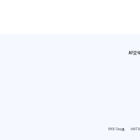
АРДЧ
УИХ Гишүүд
НИТХ