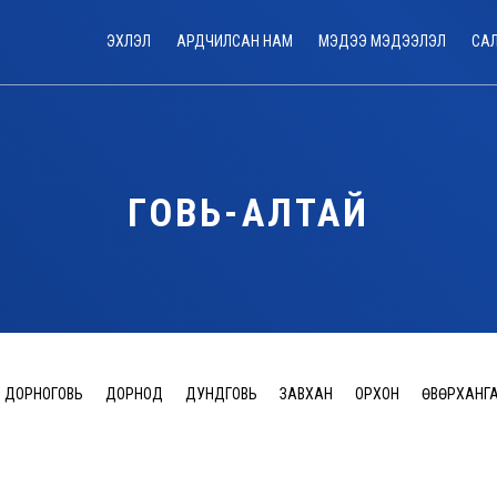
ЭХЛЭЛ
АРДЧИЛСАН НАМ
МЭДЭЭ МЭДЭЭЛЭЛ
СА
ГОВЬ-АЛТАЙ
ДОРНОГОВЬ
ДОРНОД
ДУНДГОВЬ
ЗАВХАН
ОРХОН
ӨВӨРХАНГ