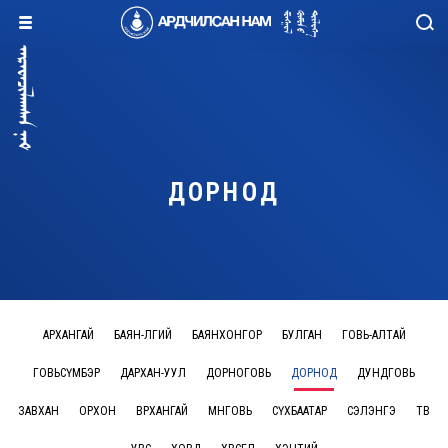
ДОРНОД
АРХАНГАЙ
БАЯН-ӨЛГИЙ
БАЯНХОНГОР
БУЛГАН
ГОВЬ-АЛТАЙ
ГОВЬСҮМБЭР
ДАРХАН-УУЛ
ДОРНОГОВЬ
ДОРНОД
ДУНДГОВЬ
ЗАВХАН
ОРХОН
ӨВӨРХАНГАЙ
ӨМНӨГОВЬ
СҮХБААТАР
СЭЛЭНГЭ
ТӨВ