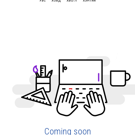
УВС
ХОВД
ХӨВСГӨЛ
ХЭНТИЙ
Coming soon