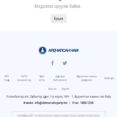
Мэдээлэл оруулж байна..
Буцах
УИХ
НИТХ
Орон
Дэргэдэх
Ардчилсан намын
Холбогдох
Гишүүд
төлөөлөгчид
нутаг
байгууллага
удирдлага
Монгол
English
Улаанбаатар хот, Сүхбаатар дүүрэг, 1-р хороо, ЧӨЧ - 1, Ардчилсан намын төв байр
И-мэйл: info@democraticparty.mn
Утас: 1800-1206
ЭНЭХҮҮ ВЭБ САЙТ НЬ АРДЧИЛСАН НАМЫН АЛБАН ЁСНЫ ЦАХИМ ХУУДАC МӨН