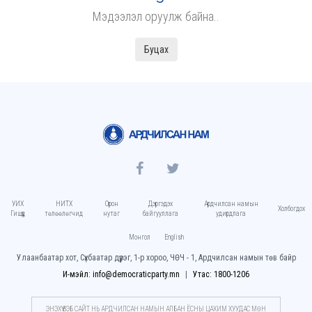
Мэдээлэл оруулж байна..
Буцах
УИХ
НИТХ
Орон
Дэргэдэх
Ардчилсан намын
Холбогдох
Гишүүд
төлөөлөгчид
нутаг
байгууллага
удирдлага
Монгол
English
Улаанбаатар хот, Сүхбаатар дүүрэг, 1-р хороо, ЧӨЧ - 1, Ардчилсан намын төв байр
И-мэйл: info@democraticparty.mn
Утас: 1800-1206
ЭНЭХҮҮ ВЭБ САЙТ НЬ АРДЧИЛСАН НАМЫН АЛБАН ЁСНЫ ЦАХИМ ХУУДАC МӨН