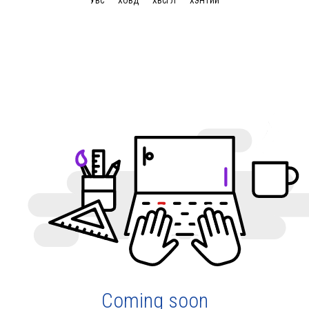
УВС
ХОВД
ХӨВСГӨЛ
ХЭНТИЙ
Coming soon