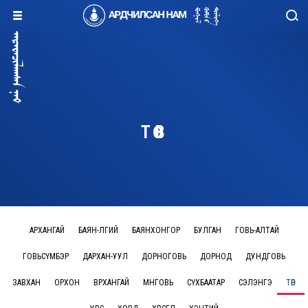
ТӨВ
АРХАНГАЙ
БАЯН-ӨЛГИЙ
БАЯНХОНГОР
БУЛГАН
ГОВЬ-АЛТАЙ
ГОВЬСҮМБЭР
ДАРХАН-УУЛ
ДОРНОГОВЬ
ДОРНОД
ДУНДГОВЬ
ЗАВХАН
ОРХОН
ӨВӨРХАНГАЙ
ӨМНӨГОВЬ
СҮХБААТАР
СЭЛЭНГЭ
ТӨВ