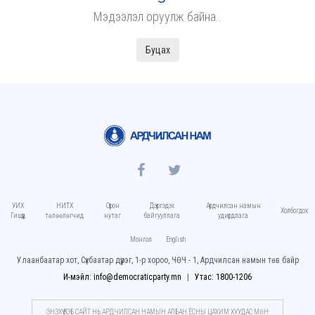
Мэдээлэл оруулж байна..
Буцах
УИХ
НИТХ
Орон
Дэргэдэх
Ардчилсан намын
Холбогдох
Гишүүд
төлөөлөгчид
нутаг
байгууллага
удирдлага
Монгол
English
Улаанбаатар хот, Сүхбаатар дүүрэг, 1-р хороо, ЧӨЧ - 1, Ардчилсан намын төв байр
И-мэйл: info@democraticparty.mn
Утас: 1800-1206
ЭНЭХҮҮ ВЭБ САЙТ НЬ АРДЧИЛСАН НАМЫН АЛБАН ЁСНЫ ЦАХИМ ХУУДАC МӨН