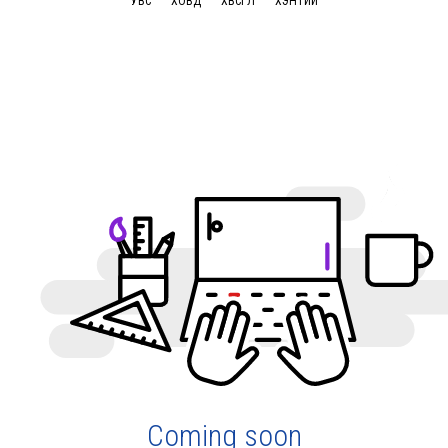
УВС
ХОВД
ХӨВСГӨЛ
ХЭНТИЙ
Coming soon