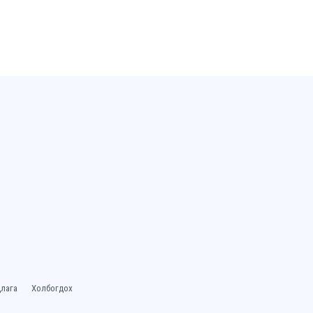
лага
Холбогдох