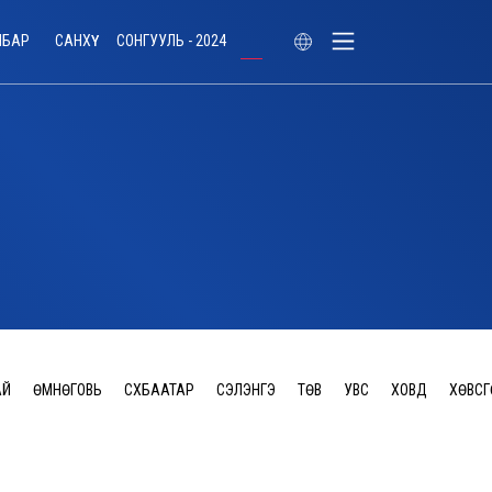
ЛБАР
САНХҮҮ
СОНГУУЛЬ - 2024
АЙ
ӨМНӨГОВЬ
СҮХБААТАР
СЭЛЭНГЭ
ТӨВ
УВС
ХОВД
ХӨВСГ