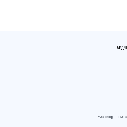
АРДЧ
УИХ Гишүүд
НИТХ