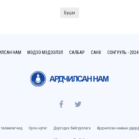
Буцах
ИЛСАН НАМ
МЭДЭЭ МЭДЭЭЛЭЛ
САЛБАР
САНХҮҮ
СОНГУУЛЬ - 2024
 төлөөлөгчид
Орон нутаг
Дэргэдэх байгууллага
Ардчилсан намын удирд