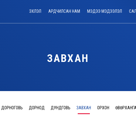
ЭХЛЭЛ
АРДЧИЛСАН НАМ
МЭДЭЭ МЭДЭЭЛЭЛ
СА
ЗАВХАН
ДОРНОГОВЬ
ДОРНОД
ДУНДГОВЬ
ЗАВХАН
ОРХОН
ӨВӨРХАНГ