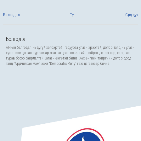
Бэлгэдэл
Туг
Сүлд дуу
Бэлгэдэл
АН-ын бэлгэдэл нь дугуй хэлбэртэй, гадуураа улаан хүрээтэй, дотор талд нь улаан
хүрээнээс цагаан зурвасаар зааглагдсан хөх өнгийн тойрог дотор нар, сар, гал
гурав босоо байрлалтай цагаан өнгөтэй байна. Хөх өнгийн тойргийн дотор доод
талд “Ардчилсан Нам” эсхүл “Democratic Party” гэж цагаанаар бичнэ.