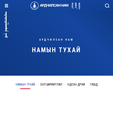
АРДЧИЛСАН НАМ
НАМЫН ТУХАЙ
НАМЫН ТУХАЙ
ҮЗЭЛ БАРИМТЛАЛ
ҮНДСЭН ДҮРЭМ
ГИШҮҮД