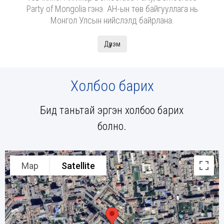
Party of Mongolia гэнэ. АН-ын төв байгууллага нь
Монгол Улсын нийслэлд байрлана.
Дүрэм
Холбоо барих
Бид таньтай эргэн холбоо барих
болно.
Map
Satellite