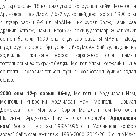
дугаар сарын 18-нд анхдугаар их хурлаа хийж, Монголын
Ардчилсан Нам /МоАН/ байгуулах шийдвэр гаргав. 1990 оны
4 дүгээр сарын 8-9 нд МоАН-ын их хурал болж, намынхаа
дүрмийг баталж, намын Ерөнхий зохицуулагчаар Э.Бат-Үүлийг
сонгон баталж, 1990 оны 5 дугаар сард БНМАУ-ын Дээд
шүүхэд хууль ёсоор бүртгүүлсэн. Ийнхүү МоАн байгуулагдсан нь
ардчиллыг жинхэнэ ёсоор хэрэгжүүлэх олон намын
тогтолцооны эх суурийг бүрдүүлж, Монгол Улсын хөгжлийн шинэ
сонголтын эхлэлийг тавьсан түүхэн ач холбогдол бүхий үйл явдал
болов.
2000 оны 12-р сарын 06-нд
Монголын Ардчилсан Нам
Монголын Үндэсний Ардчилсан Нам, Монголын Социал
Демократ Нам, Монголын Сэргэн Мандлын Нам, Монголын
Шашинтны Ардчилсан Нам нэгдэж одоогийн “
Ардчилсан
нам
” болсон. Тус нам 1992-1996 онд “Ардчилсан холбоо
эвсэл” байгуулан ажиллаж, 1996-2000, 2012-2016 онд УИХ-д