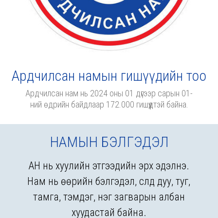
Ардчилсан намын гишүүдийн тоо
Ардчилсан нам нь 2024 оны 01 дүгээр сарын 01-
ний өдрийн байдлаар 172.000 гишүүдтэй байна.
НАМЫН БЭЛГЭДЭЛ
АН нь хуулийн этгээдийн эрх эдэлнэ.
Нам нь өөрийн бэлгэдэл, сүлд дуу, туг,
тамга, тэмдэг, нэг загварын албан
хуудастай байна.