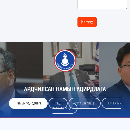
АРДЧИЛСАН НАМЫН УДИРДЛАГА
Намын удирдлага
НБД
УИХ-ын гишүүд
НИТХ-ын
төлөөлөгчид