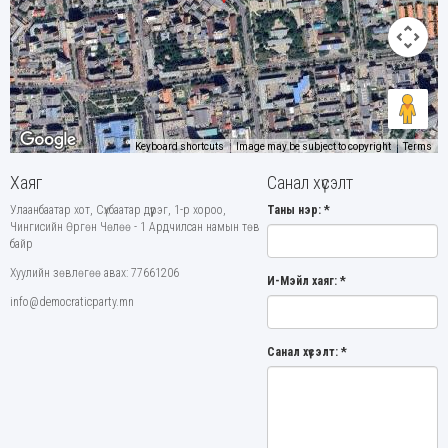
Keyboard shortcuts
Image may be subject to copyright
Terms
Хаяг
Санал хүсэлт
Улаанбаатар хот, Сүхбаатар дүүрэг, 1-р хороо,
Таны нэр:
*
Чингисийн Өргөн Чөлөө - 1 Ардчилсан намын төв
байр
Хуулийн зөвлөгөө авах: 77661206
И-Мэйл хаяг:
*
info@democraticparty.mn
Санал хүсэлт:
*