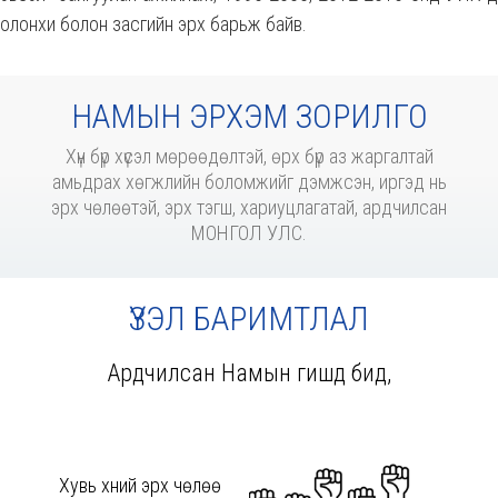
олонхи болон засгийн эрх барьж байв.
НАМЫН ЭРХЭМ ЗОРИЛГО
Хүн бүр хүсэл мөрөөдөлтэй, өрх бүр аз жаргалтай
амьдрах хөгжлийн боломжийг дэмжсэн, иргэд нь
эрх чөлөөтэй, эрх тэгш, хариуцлагатай, ардчилсан
МОНГОЛ УЛС.
ҮЗЭЛ БАРИМТЛАЛ
Ардчилсан Намын гишүүд бид,
Хувь хүний эрх чөлөө