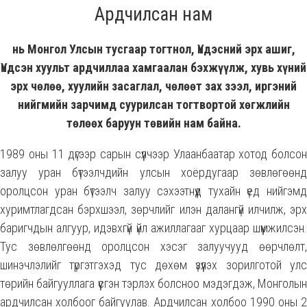
Ардчилсан нам
нь Монгол Улсын тусгаар тогтнол, Үндэсний эрх ашиг,
Үндсэн хуульт ардчиллаа хамгаалан бэхжүүлж, хувь хүний
эрх чөлөө, хуулийн засаглал, чөлөөт зах зээл, иргэний
нийгмийн зарчимд суурилсан тогтвортой хөгжлийн
төлөөх баруун төвийн нам байна.
1989 оны 11 дүгээр сарын сүүлчээр Улаанбаатар хотод болсон
залуу уран бүтээлчдийн улсын хоёрдугаар зөвлөгөөнд
оролцсон уран бүтээлч залуу сэхээтнүүд тухайн үед нийгэмд
хуримтлагдсан бэрхшээл, зөрчлийг илэн далангүй илчилж, эрх
баригчдын алгуур, идэвхгүй үйл ажиллагааг хурцаар шүүмжилсэн.
Тус зөвлөлгөөнд оролцсон хэсэг залуучууд өөрчлөлт,
шинэчлэлийг түргэтгэхэд тус дөхөм үзүүлэх зорилготой улс
төрийн байгууллага үүсгэн тэрлэх болсноо мэдэгдэж, Монголын
ардчилсан холбоог байгуулав. Ардчилсан холбоо 1990 оны 2