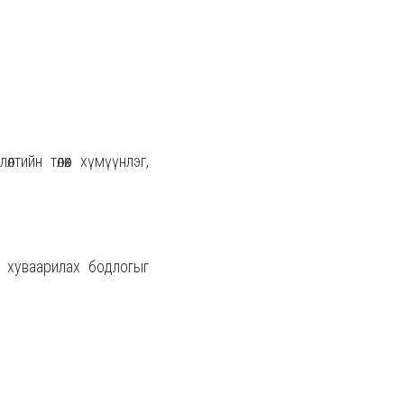
лтийн төлөөх хүмүүнлэг,
р хуваарилах бодлогыг