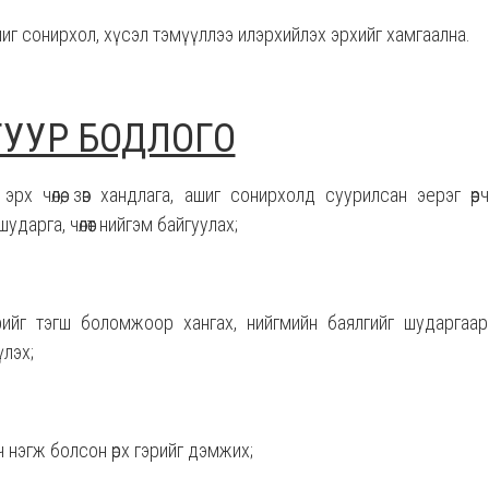
ашиг сонирхол, хүсэл тэмүүллээ илэрхийлэх эрхийг хамгаална.
ГУУР БОДЛОГО
рх чөлөө, зөв хандлага, ашиг сонирхолд суурилсан эерэг өөрчлө
шударга, чөлөөт нийгэм байгуулах;
рийг тэгш боломжоор хангах, нийгмийн баялгийг шударгаа
лэх;
 нэгж болсон өрх гэрийг дэмжих;