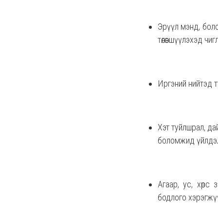
Эрүүл мэнд, боло
төлөвшүүлэхэд чиг
Иргэний нийтэд т
Хэт туйлшрал, да
боломжид үйлдэл,
Агаар, ус, хөрс
бодлого хэрэгжү