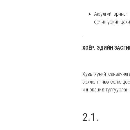
Аюулгүй орчныг 
орчин үеийн цахим
.
ХОЁР. ЭДИЙН ЗАСГИ
Хувь хүний санаачилга,
эрхлэлт, чөлөөт солилцо
инновацид тулгуурлан ба
2.1