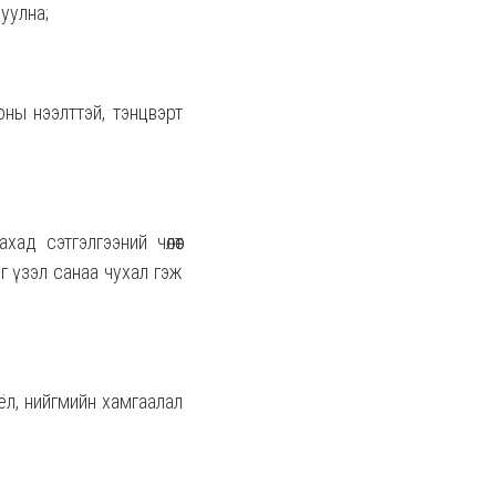
уулна;
ны нээлттэй, тэнцвэрт
хад сэтгэлгээний чөлөөт
г үзэл санаа чухал гэж
оёл, нийгмийн хамгаалал