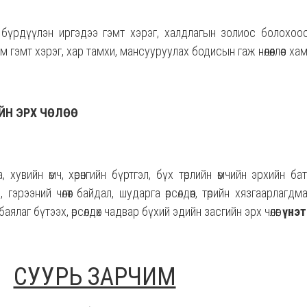
бүрдүүлэн иргэдээ гэмт хэрэг, халдлагын золиос болохоо
 гэмт хэрэг, хар тамхи, мансууруулах бодисын гаж нөлөөллөөс хам
ЙН ЭРХ ЧӨЛӨӨ
 хувийн өмч, хөрөнгийн бүртгэл, бүх төрлийн өмчийн эрхийн б
о, гэрээний чөлөөт байдал, шударга өрсөлдөөн, төрийн хязгаарлаг
ялаг бүтээх, өрсөлдөх чадвар бүхий эдийн засгийн эрх чөлөөг
үнэт
.
СУУРЬ ЗАРЧИМ