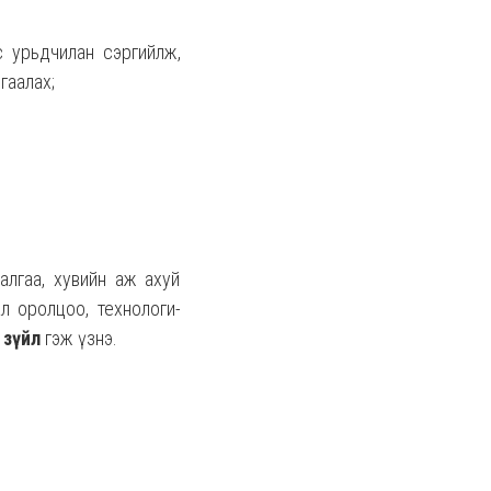
с урьдчилан сэргийлж,
гаалах;
аталгаа, хувийн аж ахуй
дмал оролцоо, технологи-
 зүйл
гэж үзнэ.