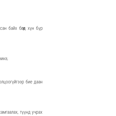
н байх бөгөөд хүн бүр
чинэ;
оролцоогүйгээр бие даан
 хамгаалах, түүнд учрах