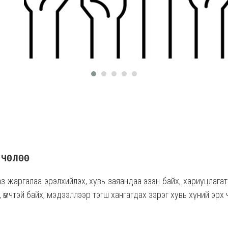
Х ЧӨЛӨӨ
 жаргалаа эрэлхийлэх, хувь заяандаа эзэн байх, хариуцлагатай б
 өмчтэй байх, мэдээллээр тэгш хангагдах зэрэг хувь хүний эрх чө