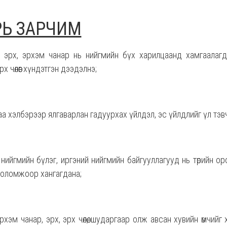
РЬ ЗАРЧИМ
 эрх, эрхэм чанар нь нийгмийн бүх харилцаанд хамгаалагдса
х чөлөөг хүндэтгэн дээдэлнэ;
аа хэлбэрээр ялгаварлан гадуурхах үйлдэл, эс үйлдлийг үл тэв
р, нийгмийн бүлэг, иргэний нийгмийн байгууллагууд нь төрийн 
боломжоор хангагдана;
 эрхэм чанар, эрх, эрх чөлөө, шударгаар олж авсан хувийн өмчийг