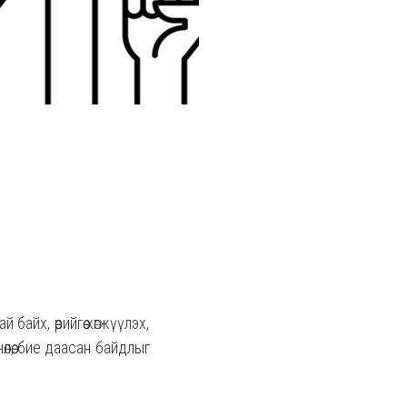
айх, өөрийгөө хөгжүүлэх,
лөө, бие даасан байдлыг