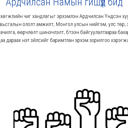
Ардчилсан Намын гишүүд бид
г хөгжлийн чиг хандлагыг эрхэмлэн Ардчилсан Үндсэн ху
увьсгалын ололт амжилт, Монгол улсын нийгэм, улс төр,
аачилга, өөрчлөлт шинэчлэлт, бүтээн байгуулалтаараа баха
а дараах үнэт зүйлсийг баримтлан эрхэм зорилгоо хэрэгжүү