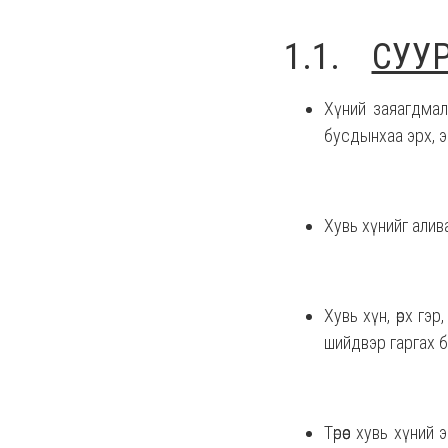
1.1.
СУУ
Хүний заяагдмал
бусдынхаа эрх, эр
Хувь хүнийг алив
Хувь хүн, өрх гэ
шийдвэр гаргах 
Төрөөс хувь хүний