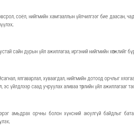
всрол, соёл, нийгмийн хамгааллын үйлчилгээг бие даасан, ча
лүүлэх;
устай сайн дурын үйл ажиллагаа, иргэний нийгмийн хөгжлийг б
йсагнал, ялгаварлал, хуваагдал, нийгмийн дотоод орчлыг хязгаа
 эс үйлдлээр саад учруулах аливаа төрлийн үйл ажиллагааг та
 зэрэг амьдрах орчны болон хүнсний аюулгүй байдлыг бата
үлэх;