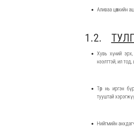
Аливаа цөөнхийн 
1.2.
ТУЛ
Хувь хүний эрх, э
нээлттэй, ил тод, 
Төр нь иргэн бү
тууштай хэрэгжүү
Нийгмийн анхдагч