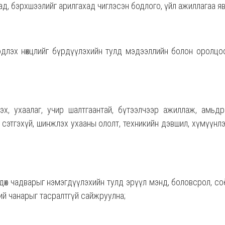
аад, бэрхшээлийг арилгахад чиглэсэн бодлого, үйл ажиллагаа яв
эдлэх нөхцлийг бүрдүүлэхийн тулд мэдээллийн болон оролцоо
жүүлэх, ухаалаг, учир шалтгаантай, бүтээлчээр ажиллаж, амьдра
сэтгэхүй, шинжлэх ухааны ололт, техникийн дэвшил, хүмүүнлэ
сөлдөх чадварыг нэмэгдүүлэхийн тулд эрүүл мэнд, боловсрол, с
ий чанарыг тасралтгүй сайжруулна;