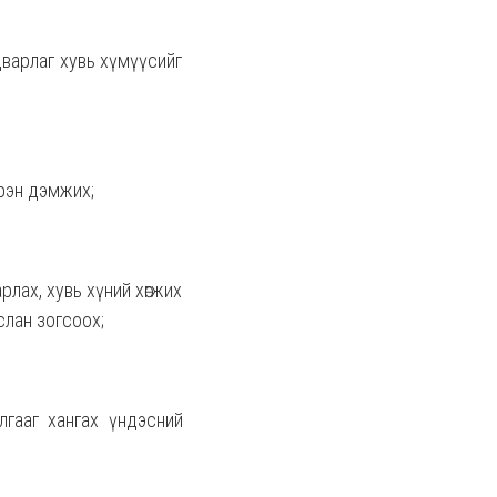
дварлаг хувь хүмүүсийг
үрэн дэмжих;
рлах, хувь хүний хөгжих
слан зогсоох;
лгааг хангах үндэсний