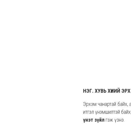
НЭГ. ХУВЬ ХҮНИЙ ЭР
Эрхэм чанартай байх, аз
итгэл үнэмшилтэй байх,
үнэт зүйл
гэж үзнэ.