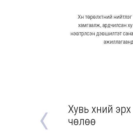
Хүн төрөлхтний нийтлэ
хамгаалж, ардчилсан х
нэвтрүүлсэн дэвшилтэт сан
ажиллагаанда
‹
Хувь хүний эрх
чөлөө