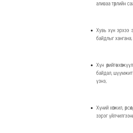
аливаа төрлийн с
Хувь хүн эрхээ 
байдлыг хангана;
Хүн өөрийгөө хөг
байдал, шүүмжит 
үзнэ;
Хүний хөгжил, өр
зэрэг үйлчилгээн