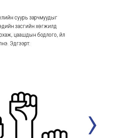
улийн суурь зарчмуудыг
 эдийн засгийн хөгжилд
рхаж, цаашдын бодлого, үйл
лнэ. Эдгээрт:
›