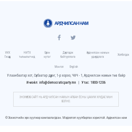
УИХ
НИТХ
Орон
Дэргэдэх
Ардчилсан намын
Холбогдох
Гишүүд
төлөөлөгчид
нутаг
байгууллага
удирдлага
Монгол
English
Улаанбаатар хот, Сүхбаатар дүүрэг, 1-р хороо, ЧӨЧ - 1, Ардчилсан намын төв байр
И-мэйл: info@democraticparty.mn
Утас: 1800-1206
ЭНЭХҮҮ ВЭБ САЙТ НЬ АРДЧИЛСАН НАМЫН АЛБАН ЁСНЫ ЦАХИМ ХУУДАC МӨН
БОЛНО.
© Зохиогчийн эрх хуулиар хамгаалагдсан. Мэдээлэл хуулбарлах хориотой. Ардчилсан нам