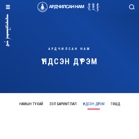
АРДЧИЛСАН НАМ
ҮНДСЭН ДҮРЭМ
НАМЫН ТУХАЙ
ҮЗЭЛ БАРИМТЛАЛ
ҮНДСЭН ДҮРЭМ
ГИШҮҮД