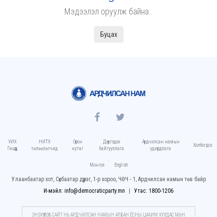
Мэдээлэл оруулж байна..
Буцах
УИХ
НИТХ
Орон
Дэргэдэх
Ардчилсан намын
Холбогдох
Гишүүд
төлөөлөгчид
нутаг
байгууллага
удирдлага
Монгол
English
Улаанбаатар хот, Сүхбаатар дүүрэг, 1-р хороо, ЧӨЧ - 1, Ардчилсан намын төв байр
И-мэйл: info@democraticparty.mn
Утас: 1800-1206
ЭНЭХҮҮ ВЭБ САЙТ НЬ АРДЧИЛСАН НАМЫН АЛБАН ЁСНЫ ЦАХИМ ХУУДАC МӨН