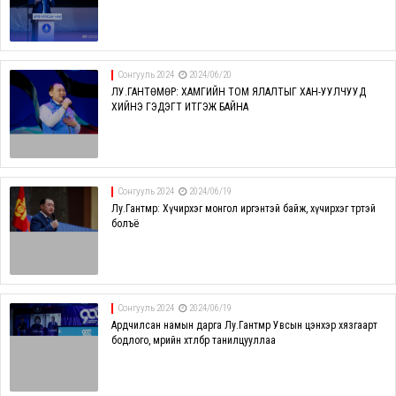
Сонгууль 2024
2024/06/20
ЛУ.ГАНТӨМӨР: ХАМГИЙН ТОМ ЯЛАЛТЫГ ХАН-УУЛЧУУД
ХИЙНЭ ГЭДЭГТ ИТГЭЖ БАЙНА
Сонгууль 2024
2024/06/19
Лу.Гантөмөр: Хүчирхэг монгол иргэнтэй байж, хүчирхэг төртэй
болъё
Сонгууль 2024
2024/06/19
Ардчилсан намын дарга Лу.Гантөмөр Увсын цэнхэр хязгаарт
бодлого, мөрийн хөтөлбөрөө танилцууллаа