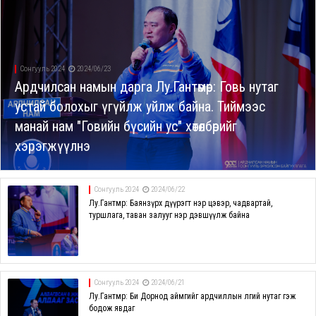
Сонгууль 2024
2024/06/23
Ардчилсан намын дарга Лу.Гантөмөр: Говь нутаг
устай болохыг үгүйлж уйлж байна. Тиймээс
манай нам "Говийн бүсийн ус" хөтөлбөрийг
хэрэгжүүлнэ
Сонгууль 2024
2024/06/22
Лу.Гантөмөр: Баянзүрх дүүрэгт нэр цэвэр, чадвартай,
туршлага, таван залууг нэр дэвшүүлж байна
Сонгууль 2024
2024/06/21
Лу.Гантөмөр: Би Дорнод аймгийг ардчиллын өлгий нутаг гэж
бодож явдаг