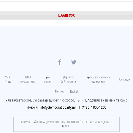
ЦААШ ҮЗЭХ
УИХ
НИТХ
Орон
Дэргэдэх
Ардчилсан намын
Холбогдох
Гишүүд
төлөөлөгчид
нутаг
байгууллага
удирдлага
Монгол
English
Улаанбаатар хот, Сүхбаатар дүүрэг, 1-р хороо, ЧӨЧ - 1, Ардчилсан намын төв байр
И-мэйл: info@democraticparty.mn
Утас: 1800-1206
ЭНЭХҮҮ ВЭБ САЙТ НЬ АРДЧИЛСАН НАМЫН АЛБАН ЁСНЫ ЦАХИМ ХУУДАC МӨН
БОЛНО.