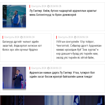
Сонгууль 2024
2024/06/26
Лу.Гантөмөр: Хийж, бүтээх чадвартай ардчиллын аравтыг
минь Сэлэнгэчүүд та бүхэн дэмжээрэй
Сонгууль 2024
2024/06/24
Сонгууль 2024
2024/06/24
Багануур дүүргийг чөлөөт эдийн
УИХ-ын сонгуулийн 10-р тойрог,
засагтай, үйлдвэрлэл хөгжсөн хот
Чингэлтэй, Сүхбаатар дүүрэгт Ардчилсан
болох эрх зүйн орчныг бүрдүүлнэ
намаас өрсөлдөж буй “Зөв зургаа”-н
нэр дэвшигч бусад улс төрийн нам,
эвслүүд улс төрийн ёс зүйтэй байж,
бодлогоор мэтгэлцэхийг уриаллаа
Сонгууль 2024
2024/06/23
Ардчилсан намын дарга Лу.Гантөмөр: Утаа, түгжрэл бол
эдийн засаг босож ирэхгүй байгаагийн шинж тэмдэг