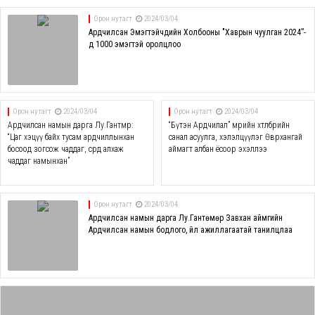
Орон нутагт
2024/03/04
Ардчилсан Эмэгтэйчүүдийн Холбооны "Хаврын чуулган 2024”-
д 1000 эмэгтэй оролцлоо
Орон нутагт
2024/03/04
Орон нутагт
2024/03/04
Ардчилсан намын дарга Лу.Гантөмөр:
“Бүтэн Ардчилал” мөрийн хөтөлбөрийн
“Цаг хэцүү байх тусам ардчиллынхан
санал асуулга, хэлэлцүүлэг Өвөрхангай
босоод зогсож чаддаг, сөрөөд алхаж
аймагт албан ёсоор эхэллээ
чаддаг намынхан”
Орон нутагт
2024/03/04
Ардчилсан намын дарга Лу.Гантөмөр Завхан аймгийн
Ардчилсан намын бодлого, үйл ажиллагаатай танилцлаа