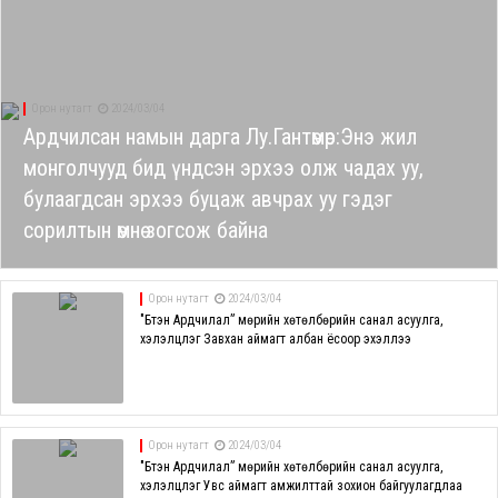
Орон нутагт
2024/03/04
Ардчилсан намын дарга Лу.Гантөмөр:Энэ жил
монголчууд бид үндсэн эрхээ олж чадах уу,
булаагдсан эрхээ буцаж авчрах уу гэдэг
сорилтын өмнө зогсож байна
Орон нутагт
2024/03/04
"Бүтэн Ардчилал” мөрийн хөтөлбөрийн санал асуулга,
хэлэлцүүлэг Завхан аймагт албан ёсоор эхэллээ
Орон нутагт
2024/03/04
"Бүтэн Ардчилал” мөрийн хөтөлбөрийн санал асуулга,
хэлэлцүүлэг Увс аймагт амжилттай зохион байгуулагдлаа