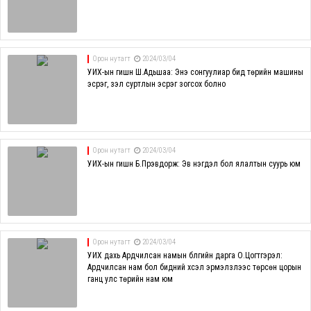
Орон нутагт
2024/03/04
УИХ-ын гишүүн Ш.Адьшаа: Энэ сонгуулиар бид төрийн машины
эсрэг, үзэл суртлын эсрэг зогсох болно
Орон нутагт
2024/03/04
УИХ-ын гишүүн Б.Пүрэвдорж: Эв нэгдэл бол ялалтын суурь юм
Орон нутагт
2024/03/04
УИХ дахь Ардчилсан намын бүлгийн дарга О.Цогтгэрэл:
Ардчилсан нам бол бидний хүсэл эрмэлзлээс төрсөн цорын
ганц улс төрийн нам юм