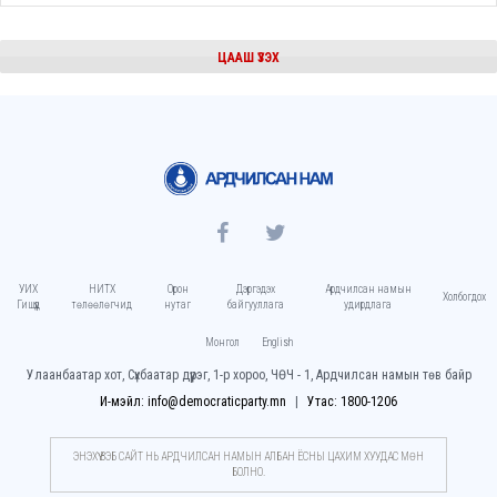
ЦААШ ҮЗЭХ
УИХ
НИТХ
Орон
Дэргэдэх
Ардчилсан намын
Холбогдох
Гишүүд
төлөөлөгчид
нутаг
байгууллага
удирдлага
Монгол
English
Улаанбаатар хот, Сүхбаатар дүүрэг, 1-р хороо, ЧӨЧ - 1, Ардчилсан намын төв байр
И-мэйл: info@democraticparty.mn
Утас: 1800-1206
ЭНЭХҮҮ ВЭБ САЙТ НЬ АРДЧИЛСАН НАМЫН АЛБАН ЁСНЫ ЦАХИМ ХУУДАC МӨН
БОЛНО.