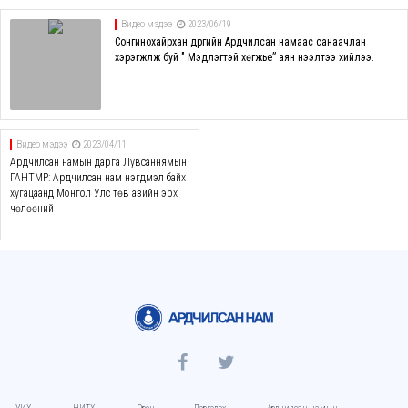
Видео мэдээ
2023/06/19
Сонгинохайрхан дүүргийн Ардчилсан намаас санаачлан
хэрэгжүүлж буй " Мэдлэгтэй хөгжье” аян нээлтээ хийлээ.
Видео мэдээ
2023/04/11
Ардчилсан намын дарга Лувсаннямын
ГАНТӨМӨР: Ардчилсан нам нэгдмэл байх
хугацаанд Монгол Улс төв азийн эрх
чөлөөний