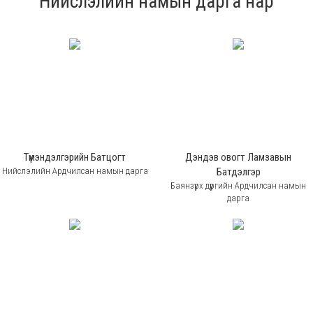
Нийслэлийн намын дарга нар
Түмэндэлгэрийн Батцогт
Дэндэв овогт Ламзавын
Нийслэлийн Ардчилсан намын дарга
Батдэлгэр
Баянзүрх дүүргийн Ардчилсан намын
дарга