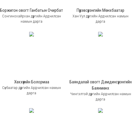
Боржигон овогт Ганбатын Очирбат
Пүрэвсүрэнгийн Мөнхбаатар
Сонгинохайрхан дүүргийн Ардчилсан
Хан-Уул дүүргийн Ардчилсан намын
намын дарга
дарга
Хөххүүгийн Болормаа
Баяндалай овогт Дамдинсүрэнгийн
Сүхбаатар дүүргийн Ардчилсан намын
Баянмөнх
дарга
Чингэлтэй дүүргийн Ардчилсан намын
дарга