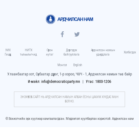
УИХ
НИТХ
Орон
Дэргэдэх
Ардчилсан намын
Холбогдох
Гишүүд
төлөөлөгчид
нутаг
байгууллага
удирдлага
Монгол
English
Улаанбаатар хот, Сүхбаатар дүүрэг, 1-р хороо, ЧӨЧ - 1, Ардчилсан намын төв байр
И-мэйл: info@democraticparty.mn
Утас: 1800-1206
ЭНЭХҮҮ ВЭБ САЙТ НЬ АРДЧИЛСАН НАМЫН АЛБАН ЁСНЫ ЦАХИМ ХУУДАC МӨН
БОЛНО.
© Зохиогчийн эрх хуулиар хамгаалагдсан. Мэдээлэл хуулбарлах хориотой. Ардчилсан нам