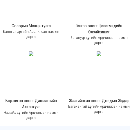
Сосорын Мөнгөнтулга
Гэнгээ овогт Цэвэгмидийн
Баянгол дүүргийн Ардчилсан намын
Өлзийхишиг
дарга
Багануур дүүргийн Ардчилсан намын
дарга
Боржигон овогт Дашзэгвийн
Жаагийнхан овогт Доёдын Жүгдэр
Алтанхуяг
Багахангай дүүргийн Ардчилсан намын
дарга
Налайх дүүргийн Ардчилсан намын
дарга