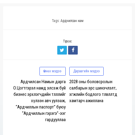
Tags:
Ардчилсан нам
Түгээх:
Өмнөх мэдээ
Дараагийн мэдээ
Ардчилсан Намын дарга
2028 оны боловсролын
О.Цогтгэрэл намд элсэж буй
салбарын эрс шинэчлэлт,
бизнес эрхлэгчдийн төлөөллийг
хөгжлийн бодлого төлөвлөлтөд
хүлээн авч уулзаж,
хамтарч ажиллана
“Ардчиллын паспорт” буюу
“Ардчиллын гэрэгэ”-ээг
гардууллаа