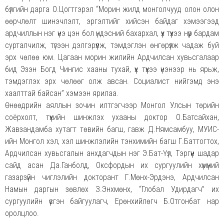
бүлгийн дарга О.Цогтгэрэл “Морин жилд монголчууд олон олон
өөрчлөлт шинэчлэлт, эргэлтийг хийсэн байдаг хэмээгээд
ардчиллын нэг үнэ цэн бол үндэсний бахархал, үүх түүхээ нүүр бардам
сурталчилж, түгээн дэлгэрүүлж, тэмдэглэн өнгөрүүлж чадаж буй
эрх чөлөө юм. Цагаан морин жилийн Ардчилсан хувьсгалаар
бид Эзэн Богд Чингис хааны тухай, үүх түүхээ үнэнээр нь ярьж,
тэмдэглэх эрх чөлөөг олж авсан. Социалист нийгэмд энэ
хаалттай байсан” хэмээн ярилаа.
Өнөөдрийн аяллын зочин илтгэгчээр Монгол Улсын төрийн
соёрхолт, түүхийн шинжлэх ухааны доктор О.Батсайхан,
Жавзандамба хутагт төвийн багш, гавж Д.Нямсамбуу, МУИС-
ийн Монгол хэл, хэл шинжлэлийн тэнхимийн багш Г.Баттогтох,
Ардчилсан хувьсгалын анхдагчдын нэг Э.Бат-Үүл, Тэргүүн шадар
сайд асан Да.Ганболд, Оксфордын их сургуулийн хүмүүний
газарзүйн чиглэлийн докторант Г.Мөнх-Эрдэнэ, Ардчилсан
Намын даргын зөвлөх З.Энхмөнх, “Глобал Удирдагч” их
сургуулийн үүсгэн байгуулагч, Ерөнхийлөгч Б.Отгонбат нар
оролцлоо.