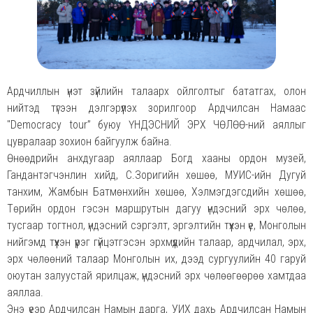
Aрдчиллын үнэт зүйлийн талаарх ойлголтыг бататгах, олон
нийтэд түгээн дэлгэрүүлэх зорилгоор Ардчилсан Намаас
"Democracy tour” буюу ҮНДЭСНИЙ ЭРХ ЧӨЛӨӨ-ний аяллыг
цувралаар зохион байгуулж байна.
Өнөөдрийн анхдугаар аяллаар Богд хааны ордон музей,
Гандантэгчэнлин хийд, С.Зоригийн хөшөө, МУИС-ийн Дугуй
танхим, Жамбын Батмөнхийн хөшөө, Хэлмэгдэгсдийн хөшөө,
Төрийн ордон гэсэн маршрутын дагуу үндэсний эрх чөлөө,
тусгаар тогтнол, үндэсний сэргэлт, эргэлтийн түүхэн үе, Монголын
нийгэмд түүхэн үүрэг гүйцэтгэсэн эрхмүүдийн талаар, ардчилал, эрх,
эрх чөлөөний талаар Монголын их, дээд сургуулийн 40 гаруй
оюутан залуустай ярилцаж, үндэсний эрх чөлөөгөөрөө хамтдаа
аяллаа.
Энэ үеэр Ардчилсан Намын дарга, УИХ дахь Ардчилсан Намын