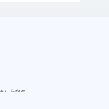
лага
Холбогдох