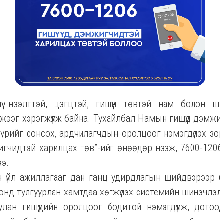
үү нээлттэй, цэгцтэй, гишүүн төвтэй нам болон ш
жээг хэрэгжүүлж байна. Тухайлбал Намын гишүүд дэмж
уурийг сонсох, ардчилагчдын оролцоог нэмэгдүүлэх з
игчидтэй харилцах төв”-ийг өнөөдөр нээж, 7600-120
ээ.
н үйл ажиллагааг дан ганц удирдлагын шийдвэрээр б
онд тулгуурлан хамтдаа хөгжүүлэх системийн шинэчл
лан гишүүдийн оролцоог бодитой нэмэгдүүлж, дот