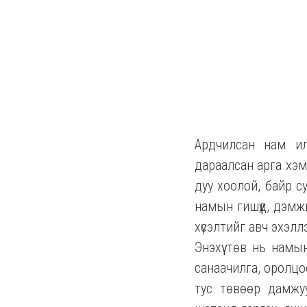
Ардчилсан нам ил
дараалсан арга хэм
дуу хоолой, байр с
намын гишүүд, дэмж
хүсэлтийг авч эхэлл
Энэхүү төв нь намы
санаачилга, оролцо
тус төвөөр дамжуу