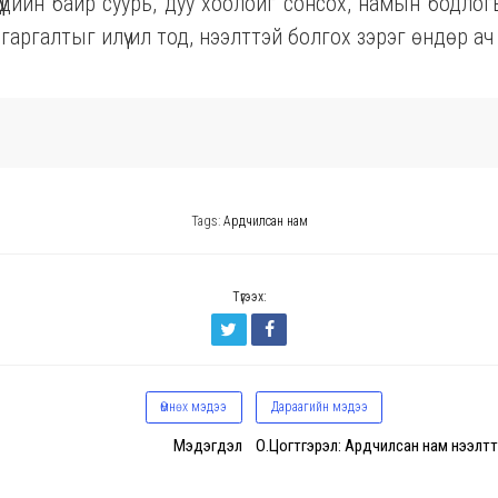
үүдийн байр суурь, дуу хоолойг сонсох, намын бодло
гаргалтыг илүү ил тод, нээлттэй болгох зэрэг өндөр а
Tags:
Ардчилсан нам
Түгээх:
Өмнөх мэдээ
Дараагийн мэдээ
Мэдэгдэл
О.Цогтгэрэл: Ардчилсан нам нээлтт