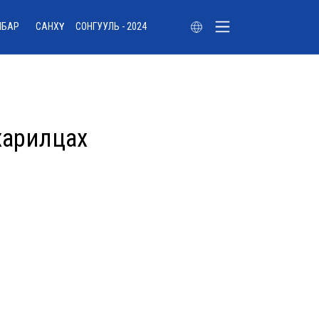
ЛБАР
САНХҮҮ
СОНГУУЛЬ - 2024
харилцах