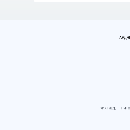
АРДЧ
УИХ Гишүүд
НИТХ