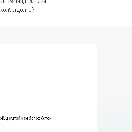
гын түвшинд саналыг
ч холбогдолтой.
эй, цэгцтэй нам болох ёстой