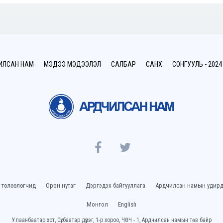
ИЛСАН НАМ
МЭДЭЭ МЭДЭЭЛЭЛ
САЛБАР
САНХҮҮ
СОНГУУЛЬ - 2024
 төлөөлөгчид
Орон нутаг
Дэргэдэх байгууллага
Ардчилсан намын удирд
Монгол
English
Улаанбаатар хот, Сүхбаатар дүүрэг, 1-р хороо, ЧӨЧ - 1, Ардчилсан намын төв байр