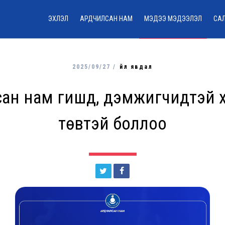
ЭХЛЭЛ
АРДЧИЛСАН НАМ
МЭДЭЭ МЭДЭЭЛЭЛ
СА
2025/09/27 /
Үйл явдал
ан нам гишүүд, дэмжигчидтэй 
төвтэй боллоо