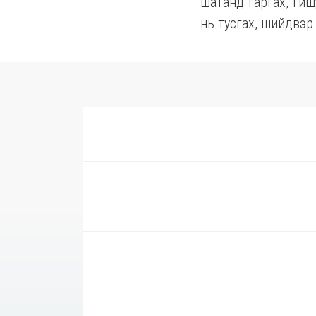
шатанд гаргах, гиш
нь тусгах, шийдвэр 