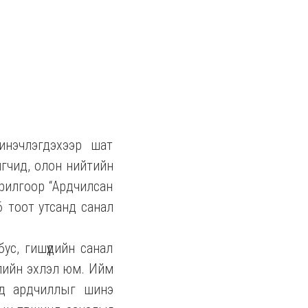
инэчлэгдэхээр шат
игчид, олон нийтийн
орилгоор “Ардчилсан
6 тоот утсанд санал
ус, гишүүдийн санал
элийн эхлэл юм. Ийм
оод ардчиллыг шинэ