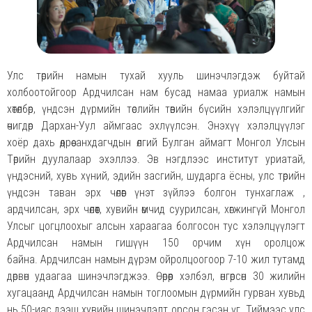
Улс төрийн намын тухай хууль шинэчлэгдэж буйтай
холбоотойгоор Ардчилсан нам бусад намаа уриалж намын
хөтөлбөр, үндсэн дүрмийн төслийн төвийн бүсийн хэлэлцүүлгийг
өчигдөр Дархан-Уул аймгаас эхлүүлсэн. Энэхүү хэлэлцүүлэг
хоёр дахь өдрөө анхдагчдын өлгий Булган аймагт Монгол Улсын
Төрийн дуулалаар эхэллээ. Эв нэгдлээс институт уриатай,
үндэсний, хувь хүний, эдийн засгийн, шударга ёсны, улс төрийн
үндсэн таван эрх чөлөөг үнэт зүйлээ болгон тунхаглаж ,
ардчилсан, эрх чөлөөт, хувийн өмчид суурилсан, хөгжингүй Монгол
Улсыг цогцлоохыг алсын хараагаа болгосон тус хэлэлцүүлэгт
Ардчилсан намын гишүүн 150 орчим хүн оролцож
байна. Ардчилсан намын дүрэм ойролцоогоор 7-10 жил тутамд
дөрвөн удаагаа шинэчлэгджээ. Өөрөөр хэлбэл, өнгөрсөн 30 жилийн
хугацаанд Ардчилсан намын тоглоомын дүрмийн гурван хувьд
нь 50-иас дээш хувийн шинэчлэлт орсон гэсэн үг. Тиймээс улс