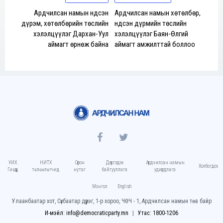
Ардчилсан намын Үндсэн
Ардчилсан намын хөтөлбөр,
дүрэм, хөтөлбөрийн төслийн
Үндсэн дүрмийн төслийн
хэлэлцүүлэг Дархан-Уул
хэлэлцүүлэг Баян-Өлгий
аймагт өрнөж байна
аймагт амжилттай боллоо
УИХ
НИТХ
Орон
Дэргэдэх
Ардчилсан намын
Холбогдох
Гишүүд
төлөөлөгчид
нутаг
байгууллага
удирдлага
Монгол
English
Улаанбаатар хот, Сүхбаатар дүүрэг, 1-р хороо, ЧӨЧ - 1, Ардчилсан намын төв байр
И-мэйл: info@democraticparty.mn
Утас: 1800-1206