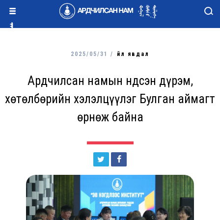
2025/05/31 /
Үйл явдал
Ардчилсан намын Үндсэн дүрэм,
хөтөлбөрийн хэлэлцүүлэг Булган аймагт
өрнөж байна